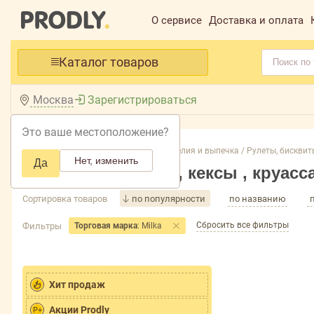
О сервисе
Доставка и оплата
Каталог товаров
Москва
Зарегистрироваться
Это ваше местоположение?
Главная /
Каталог /
Кондитерские изделия и выпечка /
Рулеты, бисквиты
Нет, изменить
Да
Рулеты, бисквиты, кексы , круас
Сортировка товаров
по популярности
по названию
Сбросить все фильтры
Фильтры
Торговая марка
: Milka
Хит продаж
Акции Prodly
P+