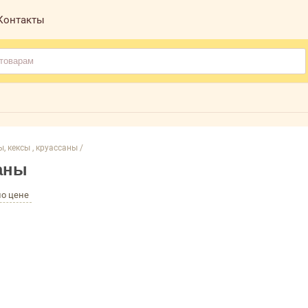
Контакты
, кексы , круассаны /
саны
по цене