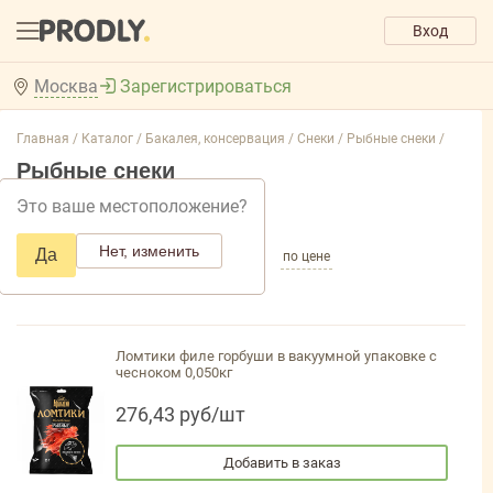
Вход
Москва
Зарегистрироваться
Главная /
Каталог /
Бакалея, консервация /
Снеки /
Рыбные снеки /
Рыбные снеки
Это ваше местоположение?
Добавить фильтр товаров
Нет, изменить
Да
по популярности
по названию
по цене
Ломтики филе горбуши в вакуумной упаковке с
чесноком 0,050кг
276,43 руб/шт
Добавить в заказ