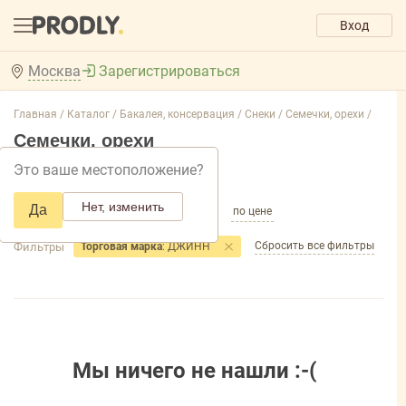
Вход
Москва
Зарегистрироваться
Главная /
Каталог /
Бакалея, консервация /
Снеки /
Семечки, орехи /
Семечки, орехи
Это ваше местоположение?
Добавить фильтр товаров
Нет, изменить
Да
по популярности
по названию
по цене
Сбросить все фильтры
Фильтры
Торговая марка
: ДЖИНН
Мы ничего не нашли :-(