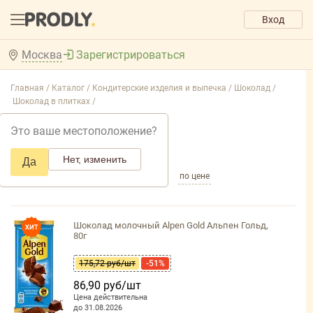
Вход
Москва
Зарегистрироваться
Главная /
Каталог /
Кондитерские изделия и выпечка /
Шоколад /
Шоколад в плитках /
Шоколад в плитках
Это ваше местоположение?
Добавить фильтр товаров
Нет, изменить
Да
по популярности
по названию
по цене
Шоколад молочный Alpen Gold Альпен Гольд,
80г
175,72 руб/шт
-51%
86,90 руб/шт
Цена действительна
до 31.08.2026