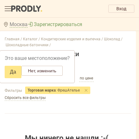
Вход
Москва
Зарегистрироваться
Главная /
Каталог /
Кондитерские изделия и выпечка /
Шоколад /
Шоколадные батончики /
Шоколадные батончики
Это ваше местоположение?
Добавить фильтр товаров
Нет, изменить
Да
по популярности
по названию
по цене
Фильтры
Торговая марка
: ФрешАтелье
Сбросить все фильтры
Мы ничего не нашли :-(