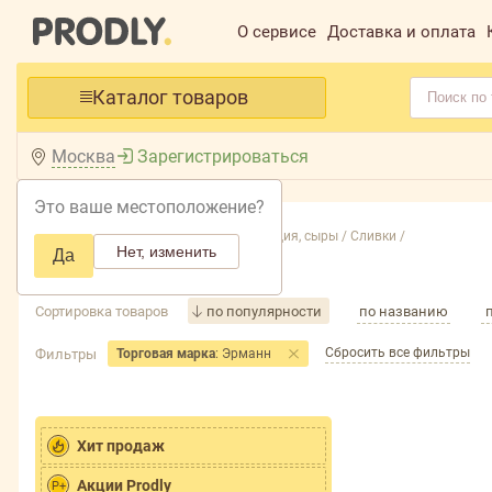
О сервисе
Доставка и оплата
Каталог товаров
Москва
Зарегистрироваться
Это ваше местоположение?
Главная /
Каталог /
Молочная продукция, сыры /
Сливки /
Нет, изменить
Да
Сливки
Сортировка товаров
по популярности
по названию
Сбросить все фильтры
Фильтры
Торговая марка
: Эрманн
Хит продаж
Акции Prodly
P+