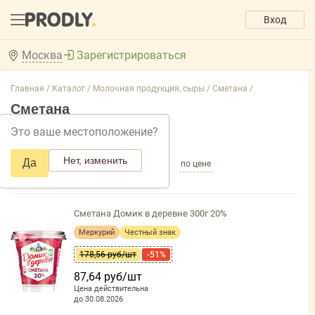
Вход
Москва
Зарегистрироваться
Главная /
Каталог /
Молочная продукция, сыры /
Сметана /
Сметана
Это ваше местоположение?
Добавить фильтр товаров
Нет, изменить
Да
по популярности
по названию
по цене
Сметана Домик в деревне 300г 20%
Меркурий
Честный знак
178,56 руб/шт
-51%
87,64 руб/шт
Цена действительна
до 30.08.2026