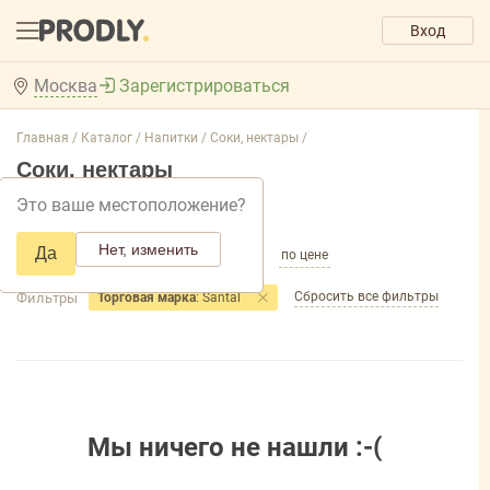
Вход
Москва
Зарегистрироваться
Главная /
Каталог /
Напитки /
Соки, нектары /
Соки, нектары
Это ваше местоположение?
Добавить фильтр товаров
Нет, изменить
Да
по популярности
по названию
по цене
Сбросить все фильтры
Фильтры
Торговая марка
: Santal
Мы ничего не нашли :-(