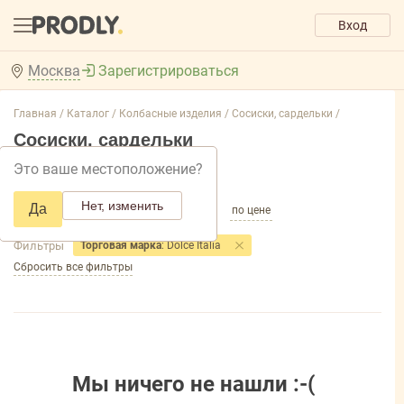
Вход
Москва
Зарегистрироваться
Главная /
Каталог /
Колбасные изделия /
Сосиски, сардельки /
Сосиски, сардельки
Это ваше местоположение?
Добавить фильтр товаров
Нет, изменить
Да
по популярности
по названию
по цене
Фильтры
Торговая марка
: Dolce Italia
Сбросить все фильтры
Мы ничего не нашли :-(