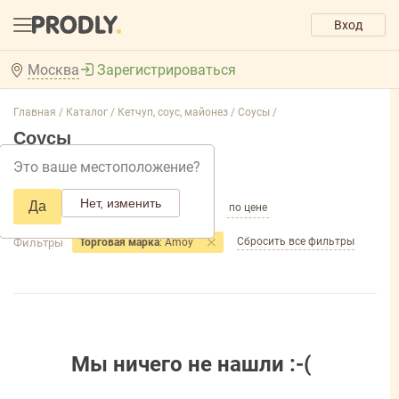
Вход
Москва
Зарегистрироваться
Главная /
Каталог /
Кетчуп, соус, майонез /
Соусы /
Соусы
Это ваше местоположение?
Добавить фильтр товаров
Нет, изменить
Да
по популярности
по названию
по цене
Сбросить все фильтры
Фильтры
Торговая марка
: Amoy
Мы ничего не нашли :-(