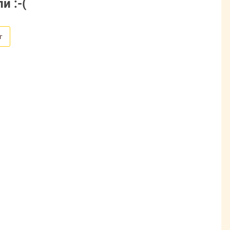
и :-(
г