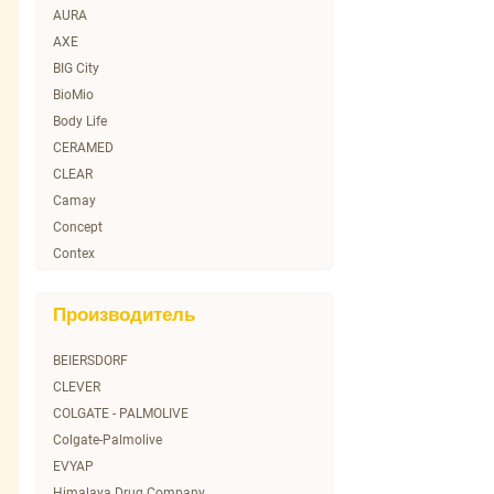
AURA
AXE
BIG City
BioMio
Body Life
CERAMED
CLEAR
Camay
Concept
Contex
DEMETRA
DEONICA
Производитель
DURU
Dream Nature
BEIERSDORF
EVO LABORATOIRES
CLEVER
FRESH PUNCH
COLGATE - PALMOLIVE
Greenfield
Colgate-Palmolive
LACTACYD
EVYAP
LACTOMED
Himalaya Drug Company