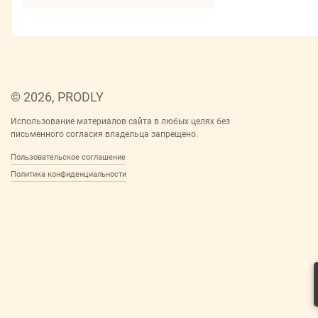
Solzao
ХАЙДЖИН КИНЕТИКС
Splat
ХИМБЫТКОНТРАСТ
The Act
ЭКТ
VERSIA
WATASHI
YORK
© 2026, PRODLY
АЛИСА
Использование материалов сайта в любых целях без
ГАДКИЙ Я
письменного согласия владельца запрещено.
ДЕГТЯРНЫЙ
Пользовательское соглашение
ДОКТОР СОЛЬМОРЕЙ
Политика конфиденциальности
Дав
ЛА РОССА
ЛАПОЧКА
ЛЕДИ БАГ и СУПЕР КОТ
МЕГАМОНСТРЫ
МОЕ СОЛНЫШКО
Моя прелесть
ПРИНЦЕССА
СОЛНЦЕ И ЛУНА