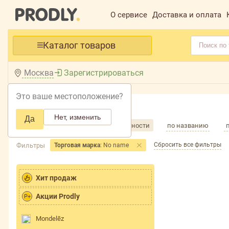
О сервисе
Доставка и оплата
Каталог товаров
Москва
Зарегистрироваться
Это ваше местоположение?
Главная /
Каталог /
Нет, изменить
Да
Сортировка товаров
по популярности
по названию
Сбросить все фильтры
Фильтры
Торговая марка
: No name
Хит продаж
Акции Prodly
P+
Mondelēz