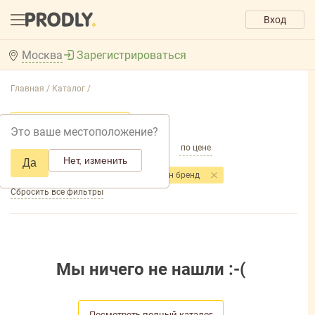
Вход
Москва
Зарегистрироваться
Главная /
Каталог /
Добавить фильтр товаров
Это ваше местоположение?
по популярности
по названию
по цене
Нет, изменить
Да
Фильтры
Торговая марка
: _Не указан бренд
Сбросить все фильтры
Мы ничего не нашли :-(
Посмотреть полный каталог