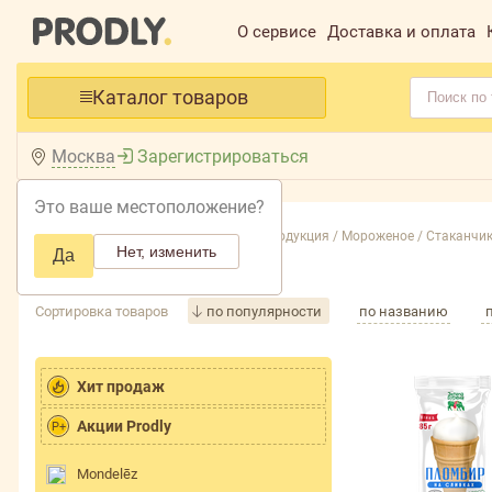
О сервисе
Доставка и оплата
Каталог товаров
Москва
Зарегистрироваться
Это ваше местоположение?
Главная /
Каталог /
Замороженная продукция /
Мороженое /
Стаканчик
Нет, изменить
Да
Стаканчик и рожок
Сортировка товаров
по популярности
по названию
Хит продаж
Акции Prodly
P+
Mondelēz