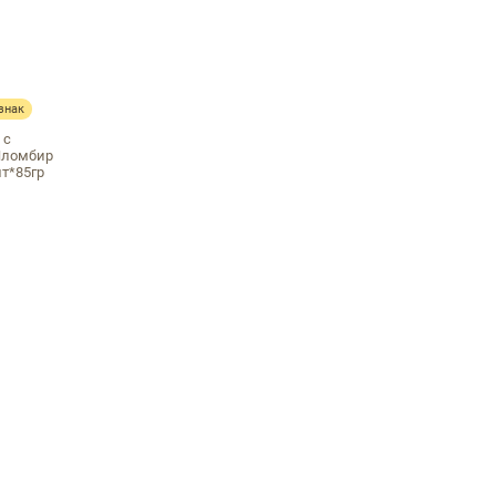
знак
 с
Пломбир
шт*85гр