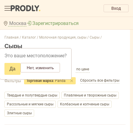
Вход
Москва
Зарегистрироваться
Главная /
Каталог /
Молочная продукция, сыры /
Сыры /
Сыры
Это ваше местоположение?
Добавить фильтр товаров
Нет, изменить
Да
по популярности
по названию
по цене
Сбросить все фильтры
Фильтры
Торговая марка
: Panda
Твердые и полутвердые сыры
Плавленые и творожные сыры
Рассольные и мягкие сыры
Колбасные и копченые сыры
Элитные сыры