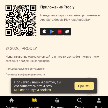
Приложение Prodly
Наведите камеру и скачайте приложение в
App Store, Google Play или AppGallery
© 2026, PRODLY
Использование материалов сайта в любых целях без письменного
согласия владельца запрещено.
Пользовательское соглашение
Политика конфиденциальности
Пользуясь нашим сайтом, вы
соглашаетесь с тем, что
Принять
мы используем cookies.
Главная
Каталог
Корзина
Поиск
Вход