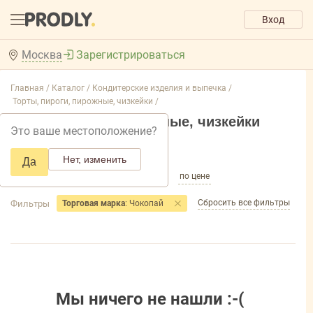
Вход
Москва
Зарегистрироваться
Главная /
Каталог /
Кондитерские изделия и выпечка /
Торты, пироги, пирожные, чизкейки /
Торты, пироги, пирожные, чизкейки
Это ваше местоположение?
Добавить фильтр товаров
Нет, изменить
Да
по популярности
по названию
по цене
Сбросить все фильтры
Фильтры
Торговая марка
: Чокопай
Мы ничего не нашли :-(