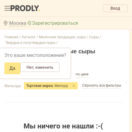
Вход
Москва
Зарегистрироваться
Главная /
Каталог /
Молочная продукция, сыры /
Сыры /
Твердые и полутвердые сыры /
Твердые и полутвердые сыры
Это ваше местоположение?
Добавить фильтр товаров
Нет, изменить
Да
по популярности
по названию
по цене
Сбросить все фильтры
Фильтры
Торговая марка
: Милорд
Мы ничего не нашли :-(