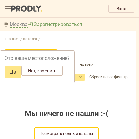
Вход
Москва
Зарегистрироваться
Главная /
Каталог /
Добавить фильтр товаров
Это ваше местоположение?
по популярности
по названию
по цене
Нет, изменить
Да
Сбросить все фильтры
Фильтры
Торговая марка
: SolaFresh
Мы ничего не нашли :-(
Посмотреть полный каталог