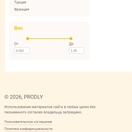
Solzao
Турция
TIMOTEI
Франция
TRESEMME
The Act
Вес
АЛИСА
АНТУРАЖ
От
До
ГАДКИЙ Я
ГЛИСС КУР
ДЕГТЯРНЫЙ
ДЕТСКИЙ
Дав
КЕРАСИС
КРАСОТКА
ЛА РОССА
© 2026, PRODLY
ЛАПОЧКА
Использование материалов сайта в любых целях без
ЛЕДИ БАГ и СУПЕР КОТ
письменного согласия владельца запрещено.
МЕГАМОНСТРЫ
Пользовательское соглашение
МОЕ СОЛНЫШКО
Политика конфиденциальности
Моя прелесть