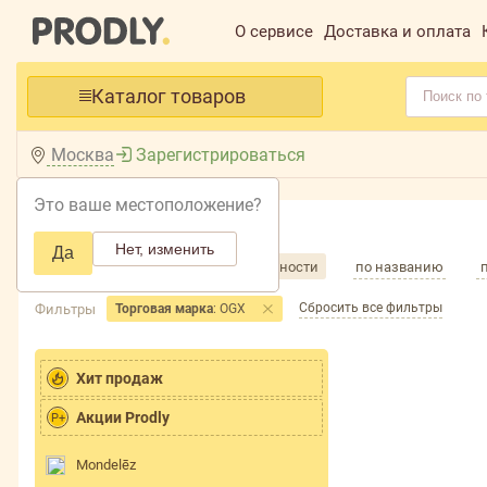
О сервисе
Доставка и оплата
Каталог товаров
Москва
Зарегистрироваться
Это ваше местоположение?
Главная /
Каталог /
Нет, изменить
Да
Сортировка товаров
по популярности
по названию
Сбросить все фильтры
Фильтры
Торговая марка
: OGX
Хит продаж
Акции Prodly
P+
Mondelēz