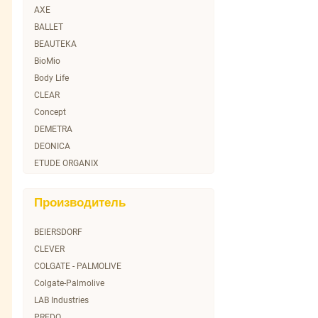
AXE
BALLET
BEAUTEKA
BioMio
Body Life
CLEAR
Concept
DEMETRA
DEONICA
ETUDE ORGANIX
EVO LABORATOIRES
GAMMA
Производитель
GLISS KUR
GOT2B
BEIERSDORF
Garnier
CLEVER
HAIR VITAL
COLGATE - PALMOLIVE
L'Oreal
Colgate-Palmolive
Little Love
LAB Industries
Loreal Paris
PREDO