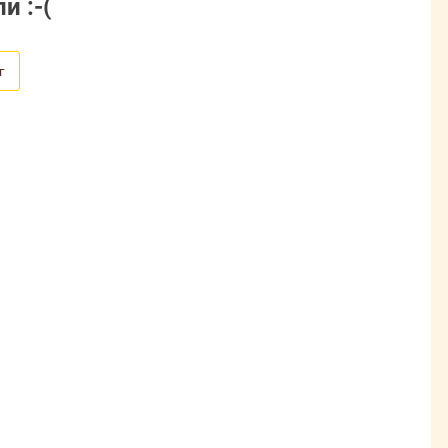
и :-(
г