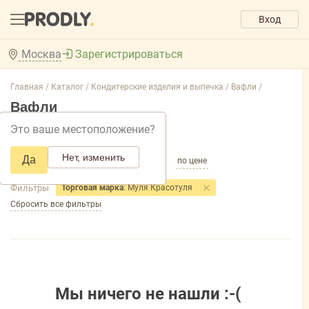
Вход
Москва
Зарегистрироваться
Главная /
Каталог /
Кондитерские изделия и выпечка /
Вафли /
Вафли
Это ваше местоположение?
Добавить фильтр товаров
Нет, изменить
Да
по популярности
по названию
по цене
Фильтры
Торговая марка
: Муля Красотуля
Сбросить все фильтры
Мы ничего не нашли :-(