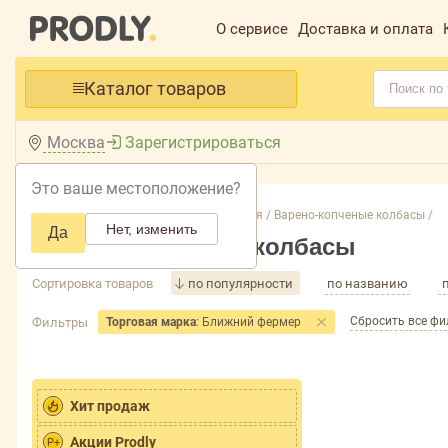
О сервисе
Доставка и оплата
Каталог товаров
Москва
Зарегистрироваться
Это ваше местоположение?
Главная /
Каталог /
Колбасные изделия /
Варено-копченые колбасы /
Нет, изменить
Да
Варено-копченые колбасы
Сортировка товаров
по популярности
по названию
Сбросить все ф
Фильтры
Торговая марка
: Ближний фермер
Хит продаж
Акции Prodly
P+