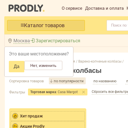
О сервисе
Доставка и оплата
Каталог товаров
Москва
Зарегистрироваться
Это ваше местоположение?
Главная /
Каталог /
Колбасные изделия /
Варено-копченые колбасы /
Нет, изменить
Да
Варено-копченые колбасы
Сортировка товаров
по популярности
по названию
Сбросить все фильтр
Фильтры
Торговая марка
: Casa Margot
Хит продаж
Акции Prodly
P+