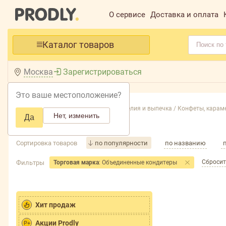
О сервисе
Доставка и оплата
Каталог товаров
Москва
Зарегистрироваться
Это ваше местоположение?
Главная /
Каталог /
Кондитерские изделия и выпечка /
Конфеты, караме
Нет, изменить
Да
Весовые
Сортировка товаров
по популярности
по названию
Сбросит
Фильтры
Торговая марка
: Объединенные кондитеры
Хит продаж
Акции Prodly
P+