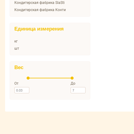
Кондитерская фабрика SlaSti
Кондитерская фабрика Конти
Единица измерения
кг
шт
Вес
От
До