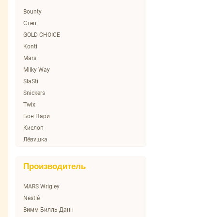
Bounty
Cтеп
GOLD CHOICE
Konti
Mars
Milky Way
SlaSti
Snickers
Twix
Бон Пари
Кислоп
Лёвушка
Славянка
Сладкая душа
Производитель
Тими
Фрутландия
MARS Wrigley
Эко-невидаль
Nestlé
Вимм-Билль-Данн