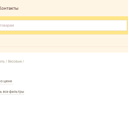
Контакты
ль /
Весовые /
по цене
ь все фильтры