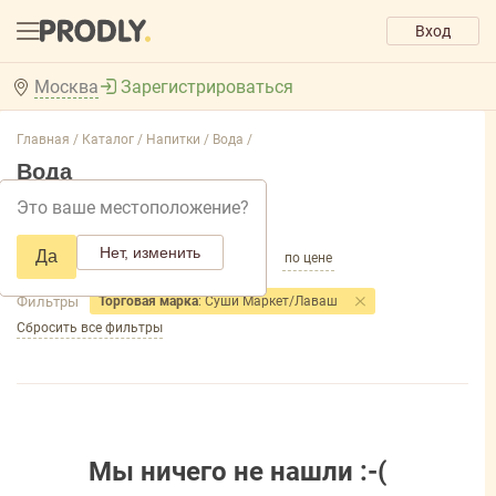
Вход
Москва
Зарегистрироваться
Главная /
Каталог /
Напитки /
Вода /
Вода
Это ваше местоположение?
Добавить фильтр товаров
Нет, изменить
Да
по популярности
по названию
по цене
Фильтры
Торговая марка
: Суши Маркет/Лаваш
Сбросить все фильтры
Мы ничего не нашли :-(