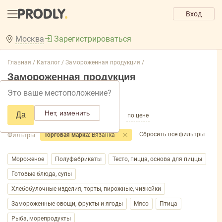
Вход
Москва
Зарегистрироваться
Главная /
Каталог /
Замороженная продукция /
Замороженная продукция
Это ваше местоположение?
Добавить фильтр товаров
Нет, изменить
Да
по популярности
по названию
по цене
Сбросить все фильтры
Фильтры
Торговая марка
: Вязанка
Мороженое
Полуфабрикаты
Тесто, пицца, основа для пиццы
Готовые блюда, супы
Хлебобулочные изделия, торты, пирожные, чизкейки
Замороженные овощи, фрукты и ягоды
Мясо
Птица
Рыба, морепродукты