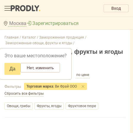
Вход
Москва
Зарегистрироваться
Главная /
Каталог /
Замороженная продукция /
Замороженные овощи, фрукты и ягоды /
Замороженные овощи, фрукты и ягоды
Это ваше местоположение?
Добавить фильтр товаров
Нет, изменить
Да
по популярности
по названию
по цене
Фильтры
Торговая марка
: Ви Фрай ООО
Сбросить все фильтры
Овощи, грибы
Фрукты, ягоды
Фруктовое пюре