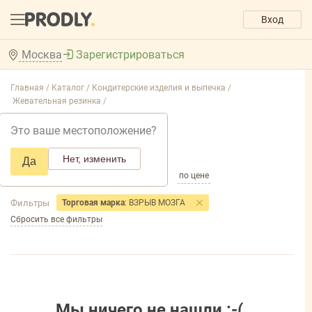
Вход
Москва
Зарегистрироваться
Главная /
Каталог /
Кондитерские изделия и выпечка /
Жевательная резинка /
Жевательная резинка
Это ваше местоположение?
Добавить фильтр товаров
Нет, изменить
Да
по популярности
по названию
по цене
Фильтры
Торговая марка
: ВЗРЫВ МОЗГА
Сбросить все фильтры
Мы ничего не нашли :-(