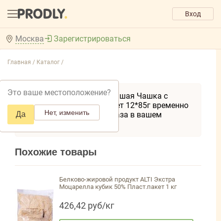
Вход
Москва
Зарегистрироваться
Главная /
Каталог /
Это ваше местоположение?
Товар Цикорий Большая Чашка с
экстр. Черники, пакет 12*85г временно
Нет, изменить
Да
недоступен для заказа в вашем
регионе.
Похожие товары
Белково-жировой продукт ALTI Экстра
Моцарелла кубик 50% Пласт.пакет 1 кг
426,42 руб/кг