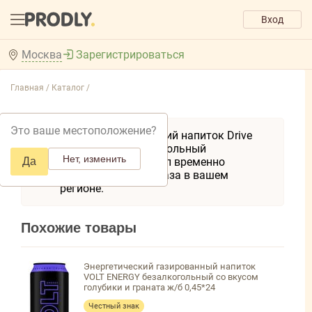
Вход
Москва
Зарегистрироваться
Главная /
Каталог /
Это ваше местоположение?
Товар Энергетический напиток Drive
Me Original безалкогольный
Нет, изменить
Да
газированный 0,449л временно
недоступен для заказа в вашем
регионе.
Похожие товары
Энергетический газированный напиток
VOLT ENERGY безалкогольный со вкусом
голубики и граната ж/б 0,45*24
Честный знак