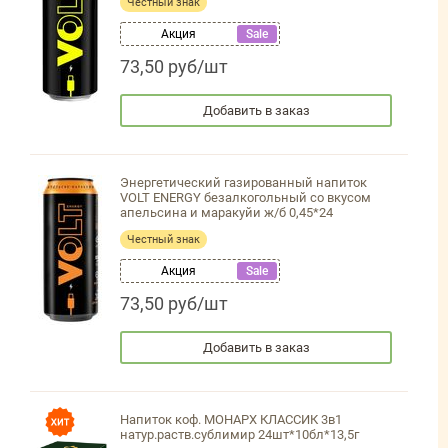
Честный знак
Акция
Sale
73,50 руб/шт
Добавить в заказ
Энергетический газированный напиток
VOLT ENERGY безалкогольный со вкусом
апельсина и маракуйи ж/б 0,45*24
Честный знак
Акция
Sale
73,50 руб/шт
Добавить в заказ
Напиток коф. МОНАРХ КЛАССИК 3в1
натур.раств.сублимир 24шт*10бл*13,5г