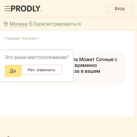
Вход
Москва
Зарегистрироваться
Главная /
Каталог /
Это ваше местоположение?
Товар Шпикачки Папа Может Сочные с
беконом п/о мгс 1*3 временно
Нет, изменить
Да
недоступен для заказа в вашем
регионе.