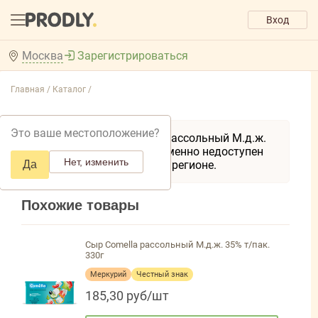
Вход
Москва
Зарегистрироваться
Главная /
Каталог /
Это ваше местоположение?
Товар Сыр Comella рассольный М.д.ж.
35% т/пак. 200г временно недоступен
Нет, изменить
Да
для заказа в вашем регионе.
Похожие товары
Сыр Comella рассольный М.д.ж. 35% т/пак.
330г
Меркурий
Честный знак
185,30 руб/шт