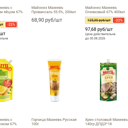
хеевъ с
Майонез Махеевъ
Майонез Махеевъ
м яйцом 67%
Провансаль 55.5%, 200мл
Оливковый 67% 400мл
68,90 руб/шт
125,30 руб/шт
-22%
шт
-22%
97,68 руб/шт
/шт
Цена действительна
ельна
до 30.08.2026
хеевъ с
Горчица Махеевъ Русская
Хрен столовый Махеевъ
оком 67%
100г
140гр ДПДЗ*18