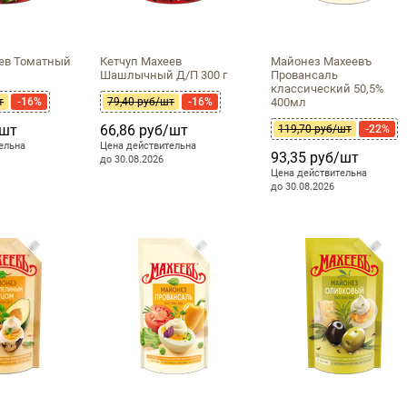
ев Томатный
Кетчуп Махеев
Майонез Махеевъ
Шашлычный Д/П 300 г
Провансаль
классический 50,5%
т
-16%
79,40 руб/шт
-16%
400мл
/шт
66,86 руб/шт
119,70 руб/шт
-22%
ельна
Цена действительна
93,35 руб/шт
до 30.08.2026
Цена действительна
до 30.08.2026