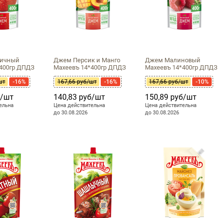
ничный
Джем Персик и Манго
Джем Малиновый
*400гр ДПДЗ
Махеевъ 14*400гр ДПДЗ
Махеевъ 14*400гр ДПДЗ
шт
-16%
167,66 руб/шт
-16%
167,66 руб/шт
-10%
б/шт
140,83 руб/шт
150,89 руб/шт
ельна
Цена действительна
Цена действительна
до 30.08.2026
до 30.08.2026