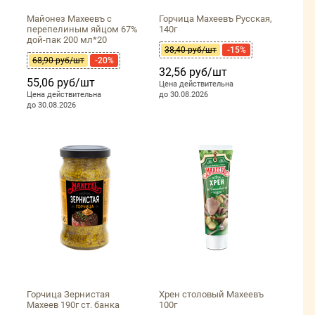
Майонез Махеевъ с
Горчица Махеевъ Русская,
перепелиным яйцом 67%
140г
дой-пак 200 мл*20
38,40 руб/шт
-15%
68,90 руб/шт
-20%
32,56 руб/шт
55,06 руб/шт
Цена действительна
Цена действительна
до 30.08.2026
до 30.08.2026
Горчица Зернистая
Хрен столовый Махеевъ
Махеев 190г ст. банка
100г