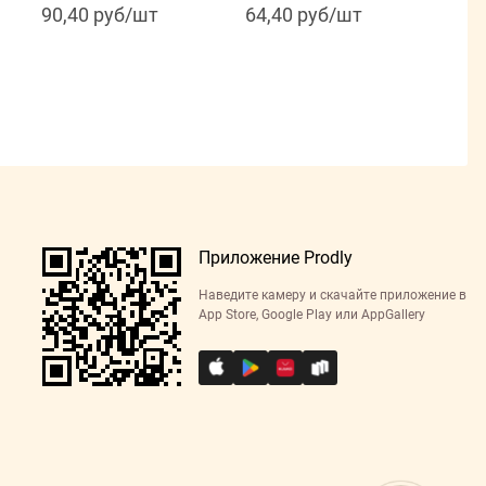
90,40 руб/шт
64,40 руб/шт
Приложение Prodly
Наведите камеру и скачайте приложение в
App Store, Google Play или AppGallery