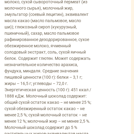
молоко, сухой сывороточный пермеат (из
молочного сырья), молочный жир,
эмульгатор (соевый лецитин), эквивалент
масла какао (масло пальмовое, масло
ши)); глюкозный сироп (кукурузный,
пшеничный), сахар, масло пальмовое
рафинированное дезодорированное, сухое
обезжиренное молоко, ячменный
солодовый экстракт, соль, сухой яичный
белок. Содержит глютен. Может содержать
незначительное количество арахиса,
фундука, миндаля. Средние значения
пищевой ценности (100 г): белки – 3,1 г;
жиры – 16,5 г; углеводы – 72,0 г.
Энергетическая ценность (100 г): 451 ккал /
1888 кДж. Молочный шоколад содержит:
общий сухой остаток какао – не менее 25 %;
сухой обезжиренный остаток какао – не
менее 2,5 %; сухой молочный остаток – не
менее 12 %; молочный жир – не менее 2,5 %.
Молочный шоколад содержит до 5 %
растительных жиров-эквивалентов масла