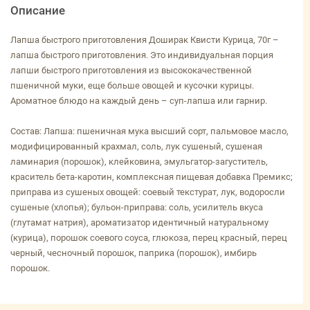
Описание
Лапша быстрого приготовления Доширак Квисти Курица, 70г –
лапша быстрого приготовления. Это индивидуальная порция
лапши быстрого приготовления из высококачественной
пшеничной муки, еще больше овощей и кусочки курицы.
Ароматное блюдо на каждый день – суп-лапша или гарнир.
Состав: Лапша: пшеничная мука высший сорт, пальмовое масло,
модифицированный крахмал, соль, лук сушеный, сушеная
ламинария (порошок), клейковина, эмульгатор-загуститель,
краситель бета-каротин, комплексная пищевая добавка Премикс;
приправа из сушеных овощей: соевый текстурат, лук, водоросли
сушеные (хлопья); бульон-приправа: соль, усилитель вкуса
(глутамат натрия), ароматизатор идентичный натуральному
(курица), порошок соевого соуса, глюкоза, перец красный, перец
черный, чесночный порошок, паприка (порошок), имбирь
порошок.