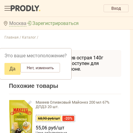
Вход
Москва
Зарегистрироваться
Главная /
Каталог /
Это ваше местоположение?
Товар Аджика Махеев острая 140г
ДП*18 временно недоступен для
Нет, изменить
Да
заказа в вашем регионе.
Похожие товары
Махеев Оливковый Майонез 200 мл 67%
ДПДЗ 20 шт.
68,90 руб/шт
-20%
55,06 руб/шт
Цена действительна