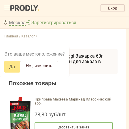
Вход
Москва
Зарегистрироваться
Главная /
Каталог /
Это ваше местоположение?
Товар Приправа Maggi Зажарка 60г
временно недоступен для заказа в
Нет, изменить
Да
вашем регионе.
Похожие товары
Приправа Махеевъ Маринад Классический
300г
78,80 руб/шт
Добавить в заказ