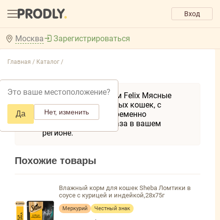
Вход
Москва
Зарегистрироваться
Главная /
Каталог /
Это ваше местоположение?
Товар Влажный корм Felix Мясные
Ломтики для взрослых кошек, с
Нет, изменить
Да
курицей, пауч, 75г временно
недоступен для заказа в вашем
регионе.
Похожие товары
Влажный корм для кошек Sheba Ломтики в
соусе с курицей и индейкой,28х75г
Меркурий
Честный знак