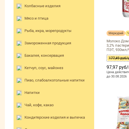
Колбасные изделия
Мясо и птица
Рыба, икра, морепродукты
Меркурий
Молоко Доми
Замороженная продукция
3,2% пастер
ПЭТ, 930мл/
Бакалея, консервация
177,49 руб/
97,97 руб
Кетчуп, соус, майонез
Цена действит
до 30.08.2026
Пиво, слабоалкогольные напитки
Напитки
Чай, кофе, какао
Кондитерские изделия и выпечка