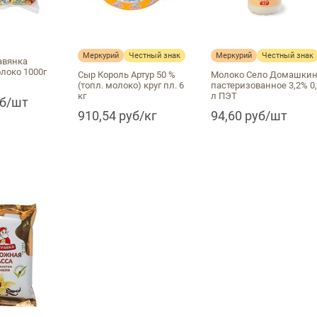
Меркурий
Честный знак
Меркурий
Честный знак
авянка
локо 1000г
Сыр Король Артур 50 %
Молоко Село Домашки
(топл. молоко) круг пл. 6
пастеризованное 3,2% 0
кг
л ПЭТ
уб/шт
910,54 руб/кг
94,60 руб/шт