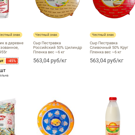
Честный знак
Честный знак
Честный знак
к в деревне
Сыр Пестравка
Сыр Пестравка
изованное,
Российский 50% Цилиндр
Сливочный 50% Круг
955г
Пленка вес ~6 кг
Пленка вес ~6 кг
563,04 руб/кг
563,04 руб/кг
шт
-45%
/шт
ельна