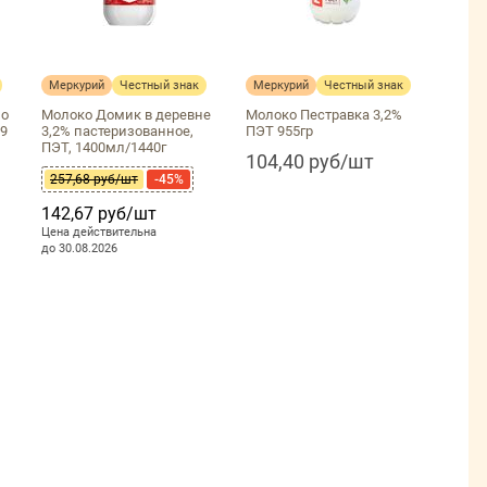
Меркурий
Честный знак
Меркурий
Честный знак
но
Молоко Домик в деревне
Молоко Пестравка 3,2%
,9
3,2% пастеризованное,
ПЭТ 955гр
ПЭТ, 1400мл/1440г
104,40 руб/шт
257,68 руб/шт
-45%
142,67 руб/шт
Цена действительна
до 30.08.2026