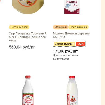
Честный знак
Меркурий
Честный знак
Сыр Пестравка Томленый
Молоко Домик в деревне
50% Цилиндр Пленка вес
6% 0,95л
~6 кг
220,85 руб/шт
-22%
563,04 руб/кг
173,06 руб/шт
Цена действительна
до 30.08.2026