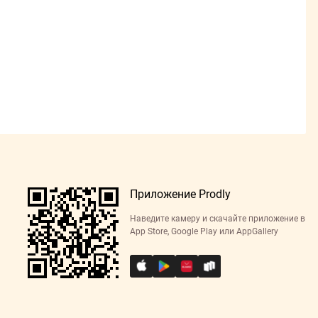
Приложение Prodly
Наведите камеру и скачайте приложение в
App Store, Google Play или AppGallery