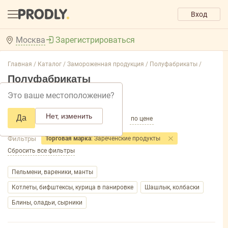
Вход
Москва
Зарегистрироваться
Главная /
Каталог /
Замороженная продукция /
Полуфабрикаты /
Полуфабрикаты
Это ваше местоположение?
Добавить фильтр товаров
Нет, изменить
Да
по популярности
по названию
по цене
Фильтры
Торговая марка
: Зареченские продукты
Сбросить все фильтры
Пельмени, вареники, манты
Котлеты, бифштексы, курица в панировке
Шашлык, колбаски
Блины, оладьи, сырники